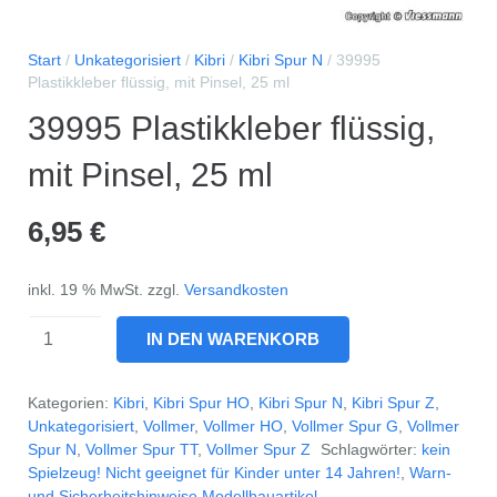
Start
/
Unkategorisiert
/
Kibri
/
Kibri Spur N
/ 39995
Plastikkleber flüssig, mit Pinsel, 25 ml
39995 Plastikkleber flüssig,
mit Pinsel, 25 ml
6,95
€
inkl. 19 % MwSt.
zzgl.
Versandkosten
39995
IN DEN WARENKORB
Plastikkleber
flüssig,
Kategorien:
Kibri
,
Kibri Spur HO
,
Kibri Spur N
,
Kibri Spur Z
,
mit
Unkategorisiert
,
Vollmer
,
Vollmer HO
,
Vollmer Spur G
,
Vollmer
Spur N
,
Vollmer Spur TT
,
Vollmer Spur Z
Schlagwörter:
kein
Pinsel,
Spielzeug! Nicht geeignet für Kinder unter 14 Jahren!
,
Warn-
25
und Sicherheitshinweise Modellbauartikel