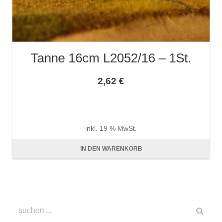
Tanne 16cm L2052/16 – 1St.
2,62
€
inkl. 19 % MwSt.
zzgl.
Versandkosten
IN DEN WARENKORB