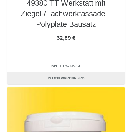
49380 TT Werkstatt mit
Ziegel-/Fachwerkfassade –
Polyplate Bausatz
32,89
€
inkl. 19 % MwSt.
zzgl.
Versandkosten
IN DEN WARENKORB