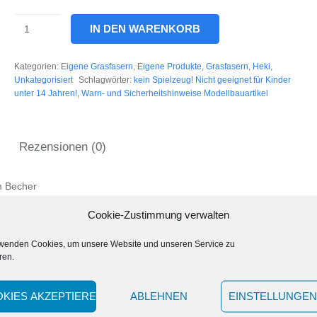
037
IN DEN WARENKORB
Grasfaser
Wildgras
Kategorien:
Eigene Grasfasern
,
Eigene Produkte
,
Grasfasern
,
Heki
,
Waldboden,
Unkategorisiert
Schlagwörter:
kein Spielzeug! Nicht geeignet für Kinder
25
unter 14 Jahren!
,
Warn- und Sicherheitshinweise Modellbauartikel
g,
5-
6
Rezensionen (0)
mm
Menge
m Becher
Cookie-Zustimmung verwalten
rwenden Cookies, um unsere Website und unseren Service zu
ren.
KIES AKZEPTIEREN
ABLEHNEN
EINSTELLUNGEN