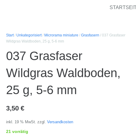
STARTSEI
Start
/
Unkategorisiert
/
Microrama miniature
/
Grasfasern
/ 037 Grasfaser
Wildgras Waldboden, 25 g, 5-6 mm
037 Grasfaser
Wildgras Waldboden,
25 g, 5-6 mm
3,50
€
inkl. 19 % MwSt.
zzgl.
Versandkosten
21 vorrätig