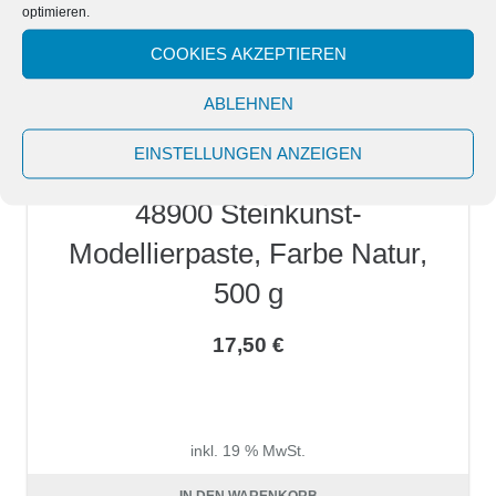
optimieren.
COOKIES AKZEPTIEREN
ABLEHNEN
EINSTELLUNGEN ANZEIGEN
48900 Steinkunst-
Modellierpaste, Farbe Natur,
500 g
17,50
€
inkl. 19 % MwSt.
zzgl.
Versandkosten