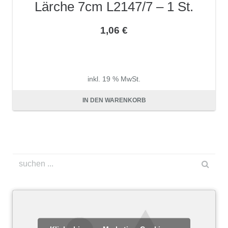
Lärche 7cm L2147/7 – 1 St.
1,06
€
inkl. 19 % MwSt.
zzgl.
Versandkosten
IN DEN WARENKORB