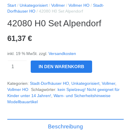
Start
/
Unkategorisiert
/
Vollmer
/
Vollmer HO
/
Stadt-
Dorfhäuser HO
/ 42080 H0 Set Alpendorf
42080 H0 Set Alpendorf
61,37
€
inkl. 19 % MwSt.
zzgl.
Versandkosten
42080
IN DEN WARENKORB
H0
Set
Kategorien:
Stadt-Dorfhäuser HO
,
Unkategorisiert
,
Vollmer
,
Alpendorf
Vollmer HO
Schlagwörter:
kein Spielzeug! Nicht geeignet für
Kinder unter 14 Jahren!
,
Warn- und Sicherheitshinweise
Menge
Modellbauartikel
Beschreibung