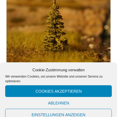
Cookie-Zustimmung verwalten
Wir verwenden Cookies, um unsere Website und unseren Service zu
optimieren.
COOKIES AKZEPTIEREN
Lärche 5cm L2147/5 – 1 St.
ABLEHNEN
EINSTELLUNGEN ANZEIGEN
0,90
€