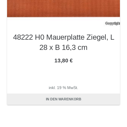
48222 H0 Mauerplatte Ziegel, L
28 x B 16,3 cm
13,80
€
inkl. 19 % MwSt.
zzgl.
Versandkosten
IN DEN WARENKORB