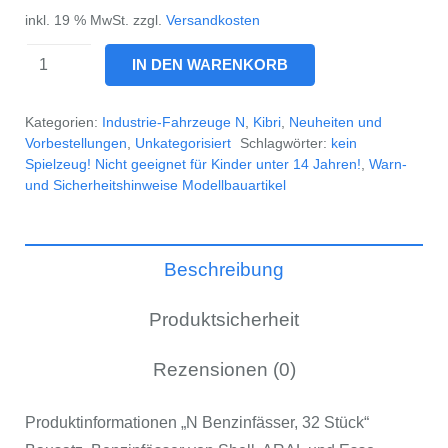
inkl. 19 % MwSt.
zzgl.
Versandkosten
37386
IN DEN WARENKORB
N
Benzinfässer,
Kategorien:
Industrie-Fahrzeuge N
,
Kibri
,
Neuheiten und
32
Vorbestellungen
,
Unkategorisiert
Schlagwörter:
kein
Spielzeug! Nicht geeignet für Kinder unter 14 Jahren!
,
Warn-
Stück
und Sicherheitshinweise Modellbauartikel
Menge
Beschreibung
Produktsicherheit
Rezensionen (0)
Produktinformationen „N Benzinfässer, 32 Stück“