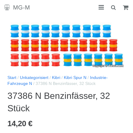
MG-M
STARTSEITE
KONTAKT
SHOP
Start
/
Unkategorisiert
/
Kibri
/
Kibri Spur N
/
Industrie-
Fahrzeuge N
/ 37386 N Benzinfässer, 32 Stück
37386 N Benzinfässer, 32
Stück
14,20
€