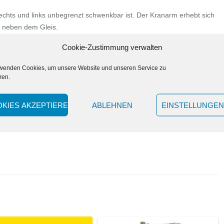
für
echts und links unbegrenzt schwenkbar ist. Der Kranarm erhebt sich
2L
d neben dem Gleis.
Menge
iger Dreilicht-Spitzenbeleuchtung bzw. roten Schlussleuchten, gelber
Cookie-Zustimmung verwalten
 Pfeife und verschiedene betriebsabhängige Geräusche. RailCom-
trieb (DC/AC) mit integriertem Stromspeicher. Mit
rwenden Cookies, um unsere Website und unseren Service zu
Kurzkupplungskinematik und beiliegender Systemkupplung.
ren.
s vorwärts/rückwärts, Bewegung des Kranarms möglich,
ound aktiv (Lautstärke einstellbar über CV), Licht aktiv.
KIES AKZEPTIEREN
ABLEHNEN
EINSTELLUNGEN
s vorwärts/rückwärts, schaltbare Funktionen: Bewegung des
inenbeleuchtung, Sound (Lautstärke einstellbar über CV), Pfeife,