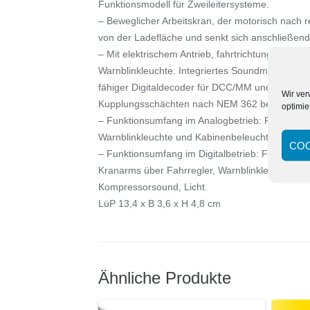
Funktionsmodell für Zweileitersysteme.
– Beweglicher Arbeitskran, der motorisch nach r
von der Ladefläche und senkt sich anschließen
– Mit elektrischem Antrieb, fahrtrichtungsabhäng
Warnblinkleuchte. Integriertes Soundmodul für
fähiger Digitaldecoder für DCC/MM und Analogbe
Wir ve
Kupplungsschächten nach NEM 362 beidseitig, 
optimie
– Funktionsumfang im Analogbetrieb: Fahrmodu
Warnblinkleuchte und Kabinenbeleuchtung aktiv, S
COO
– Funktionsumfang im Digitalbetrieb: Fahrmodu
Kranarms über Fahrregler, Warnblinkleuchte, Kab
Kompressorsound, Licht.
LüP 13,4 x B 3,6 x H 4,8 cm
Ähnliche Produkte