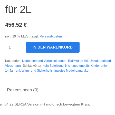
für 2L
456,52
€
inkl. 19 % MwSt.
zzgl.
Versandkosten
2630
IN DEN WARENKORB
H0
ROBEL
Kategorien:
Neuheiten und Vorbestellungen
,
RailMotion H0
,
Unkategorisiert
,
Gleiskraftwagen
Viessmann
Schlagwörter:
kein Spielzeug! Nicht geeignet für Kinder unter
54.22
14 Jahren!
,
Warn- und Sicherheitshinweise Modellbauartikel
SERSA
Version
mit
Rezensionen (0)
motorisch
bewegtem
en 54.22 SERSA Version mit motorisch bewegtem Kran,
Kran,
Funktionsmodell