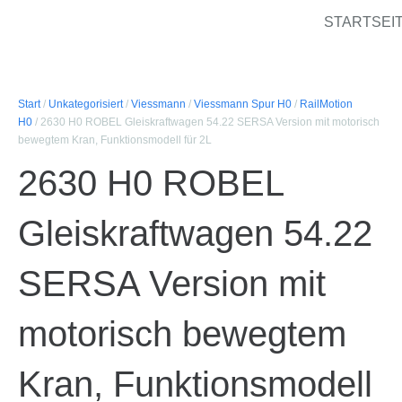
STARTSEI
Start
/
Unkategorisiert
/
Viessmann
/
Viessmann Spur H0
/
RailMotion
H0
/ 2630 H0 ROBEL Gleiskraftwagen 54.22 SERSA Version mit motorisch
bewegtem Kran, Funktionsmodell für 2L
2630 H0 ROBEL
Gleiskraftwagen 54.22
SERSA Version mit
motorisch bewegtem
Kran, Funktionsmodell