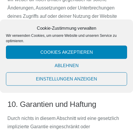
Änderungen, Aussetzungen oder Unterbrechungen
deines Zugriffs auf oder deiner Nutzung der Website
oder von Inhalten, die dich möglicherweise auf der
Cookie-Zustimmung verwalten
Website geteilt haben, haften. Du hast keinen Anspruch
Wir verwenden Cookies, um unsere Website und unseren Service zu
optimieren.
auf Entschädigung oder sonstige Zahlung, selbst wenn
bestimmte Funktionen, Einstellungen und/oder Inhalte,
COOKIES AKZEPTIEREN
die du beigesteuert hast oder auf die du dich verlässt,
ABLEHNEN
dauerhaft verloren gehen. Du darfst keine
Zugriffsbeschränkungsmaßnahmen auf unserer Website
EINSTELLUNGEN ANZEIGEN
umgehen oder versuchen, sie zu umgehen.
10. Garantien und Haftung
Durch nichts in diesem Abschnitt wird eine gesetzlich
implizierte Garantie eingeschränkt oder